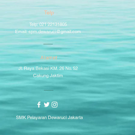
Telp
Telp:
021 22131805
Email:
spm.dewaruci@gmail.com
Alamat
Jl. Raya Bekasi KM. 26 No. 52
Cakung Jaktim
SMK Pelayaran Dewaruci Jakarta