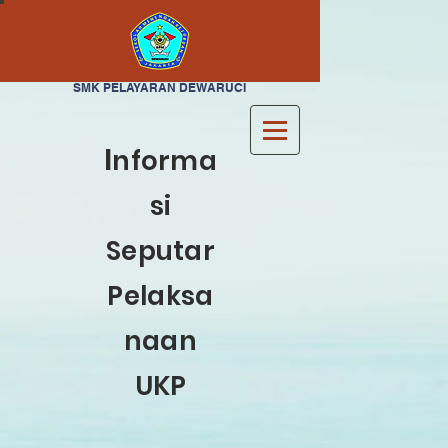
SMK PELAYARAN DEWARUCI
I
nforma
si
Seputar
Pelaksa
naan
UKP