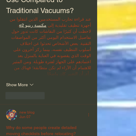
Traditional Vacuums?
عند قراءة تجارب المستخدمين الذين انتقلوا من 
أجهزة تنظيف تقليدية إلى 
مكنسة رينبو e2
، 
لاحظت أن كثيرًا من النقاشات كانت تدور حول 
تفاصيل الاستخدام اليومي أكثر من المواصفات 
التقنية. بعض الأشخاص تحدثوا عن اختلاف 
أسلوب التنظيف نفسه، بينما ركز آخرون على 
الوقت الذي يقضونه في العناية بالمنزل بعد 
اعتمادهم على الجهاز لفترة طويلة. ومن المثير 
للاهتمام أن الآراء لم تكن متطابقة؛ فهناك من 
رأى أن التغيير كان واضحًا…
Show More
Like
Reply
new blog
Jun 07
Why do some people create detailed 
moving checklists before relocating?