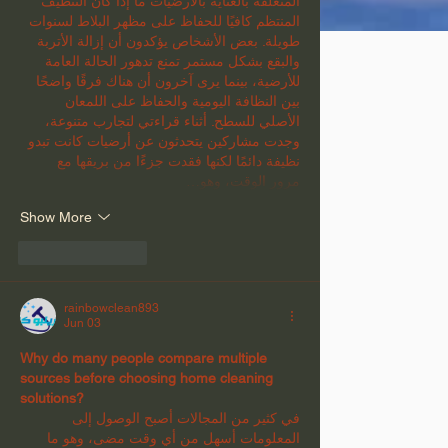
المتعلقة بالعناية بالأرضيات ما إذا كان التنظيف 
المنتظم كافيًا للحفاظ على مظهر البلاط لسنوات 
طويلة. بعض الأشخاص يؤكدون أن إزالة الأتربة 
والبقع بشكل مستمر تمنع تدهور الحالة العامة 
للأرضية، بينما يرى آخرون أن هناك فرقًا واضحًا 
بين النظافة اليومية والحفاظ على اللمعان 
الأصلي للسطح. أثناء قراءتي لتجارب متنوعة، 
وجدت مشاركين يتحدثون عن أرضيات كانت تبدو 
نظيفة دائمًا لكنها فقدت جزءًا من بريقها مع 
مرور الوقت، وهو…
Show More
Like
Reply
rainbowclean893
Jun 03
Why do many people compare multiple 
sources before choosing home cleaning 
solutions?
في كثير من المجالات أصبح الوصول إلى 
المعلومات أسهل من أي وقت مضى، وهو ما 