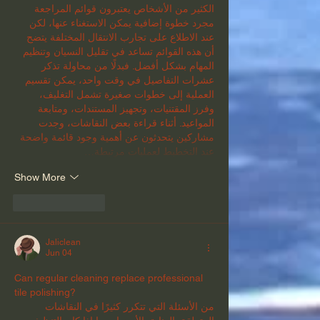
الكثير من الأشخاص يعتبرون قوائم المراجعة 
مجرد خطوة إضافية يمكن الاستغناء عنها، لكن 
عند الاطلاع على تجارب الانتقال المختلفة يتضح 
أن هذه القوائم تساعد في تقليل النسيان وتنظيم 
المهام بشكل أفضل. فبدلًا من محاولة تذكر 
عشرات التفاصيل في وقت واحد، يمكن تقسيم 
العملية إلى خطوات صغيرة تشمل التغليف، 
وفرز المقتنيات، وتجهيز المستندات، ومتابعة 
المواعيد. أثناء قراءة بعض النقاشات، وجدت 
مشاركين يتحدثون عن أهمية وجود قائمة واضحة 
عند التخطيط لعمليات مرتبطة…
Show More
Like
Reply
Jaliclean
Jun 04
Can regular cleaning replace professional 
tile polishing?
من الأسئلة التي تتكرر كثيرًا في النقاشات 