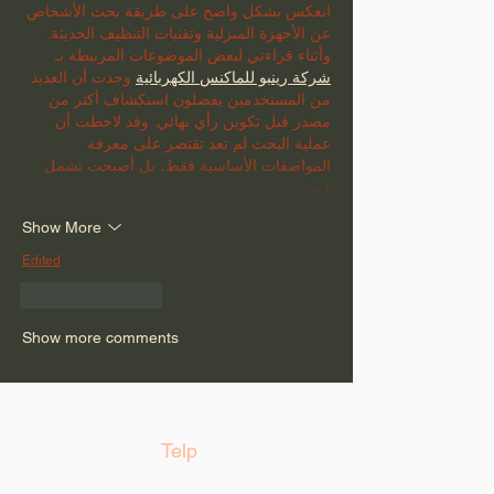
انعكس بشكل واضح على طريقة بحث الأشخاص 
عن الأجهزة المنزلية وتقنيات التنظيف الحديثة. 
وأثناء قراءتي لبعض الموضوعات المرتبطة بـ 
شركة رينبو للماكنس الكهربائية
 وجدت أن العديد 
من المستخدمين يفضلون استكشاف أكثر من 
مصدر قبل تكوين رأي نهائي. وقد لاحظت أن 
عملية البحث لم تعد تقتصر على معرفة 
المواصفات الأساسية فقط، بل أصبحت تشمل 
فهم…
Show More
Edited
Like
Reply
Show more comments
Telp
Telp:
021 22131805