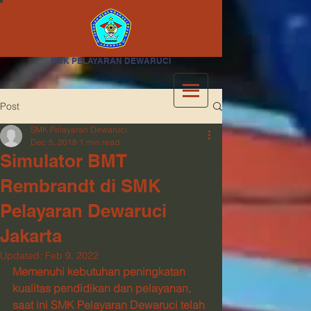
SMK PELAYARAN DEWARUCI
Post
SMK Pelayaran Dewaruci
Dec 5, 2018
1 min read
Simulator BMT
Rembrandt di SMK
Pelayaran Dewaruci
Jakarta
Updated:
Feb 9, 2022
Memenuhi kebutuhan peningkatan 
kualitas pendidikan dan pelayanan, 
saat ini SMK Pelayaran Dewaruci telah 