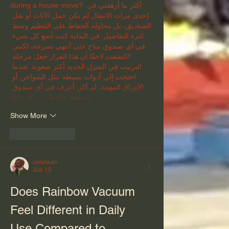
during a house move? أكثر ما أرهقني في 
إحدى مرات الانتقال لم يكن حمل الأثاث أو نقل 
الصناديق، بل محاولة الحفاظ على التنظيم وسط 
كثرة التفاصيل. في البداية كنت أضع كل شيء 
في أي صندوق متاح حتى أنتهي بسرعة، لكنني 
اكتشفت لاحقًا أن هذا القرار جعل مرحلة 
الترتيب في المنزل الجديد أكثر صعوبة. عندما 
احتجت إلى أدوات بسيطة مثل الشواحن أو 
الأوراق المهمة، لم أكن أعرف في أي صندوق 
وضعتها، فاضطررت إلى فتح…
Show More
Like
Reply
Jaliclean
Jun 15
Does Rainbow Vacuum 
Feel Different in Daily 
Use Compared to 