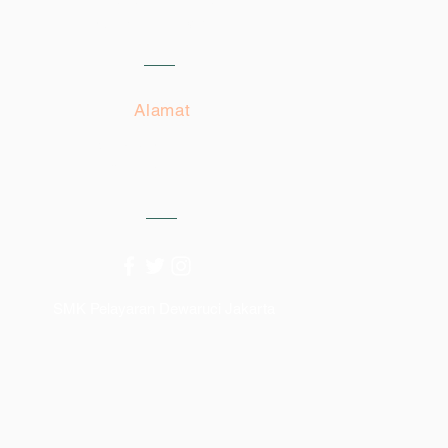
Email:
spm.dewaruci@gmail.com
Alamat
Jl. Raya Bekasi KM. 26 No. 52
Cakung Jaktim
SMK Pelayaran Dewaruci Jakarta