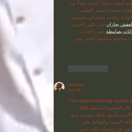
يم المهام بشكل أفضل. فبدلًا من 
طوات صغيرة تشمل التغليف، 
لنقاشات، وجدت مشاركين يتحدثون 
لعفش بجازان
 حتى تكون الصورة 
اثاث بصامطة
 ضمن أحاديث 
في مواضيع مشابهة، ناقش بعض 
Like
Reply
Jaliclean
Jun 04
Can regular cleaning replace p
 كان التنظيف المنتظم كافيًا 
أتربة والبقع بشكل مستمر تمنع 
نظافة اليومية والحفاظ على 
ثون عن أرضيات كانت تبدو 