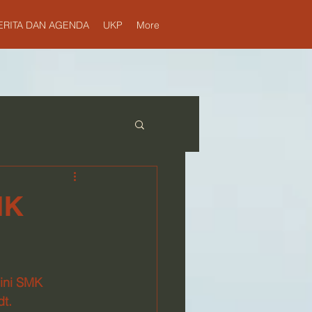
ERITA DAN AGENDA
UKP
More
MK
ini SMK 
t.