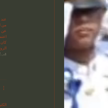
عند 
من ا
عن ا
اعتما
كان 
الرو
في ا
الكث