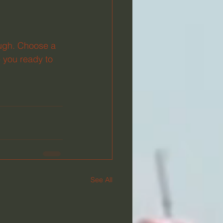
ough. Choose a 
 you ready to 
See All