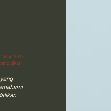
 tahun 2017, 
endidikan. 
 yang 
memahami 
alikan 