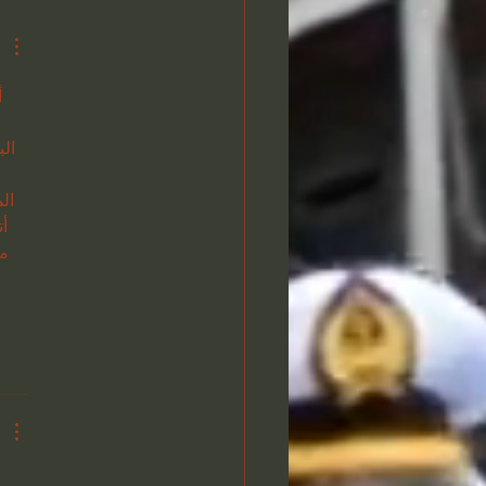
ال
ال
أ
مل