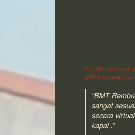
Setelah mendapatkan
SMK Pelayaran Dewa
“BMT Rembran
sangat sesua
secara virtu
kapal .”