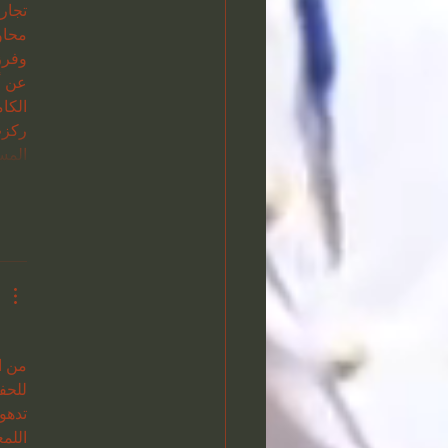
تجار
محاو
وفرز
عن أ
الكا
ركزت
المس
من ال
للحف
تدهور
اللم