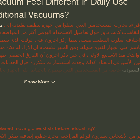
uum Feel Different in Daily Use 
ditional Vacuums?
قراءة تجارب المستخدمين الذين انتقلوا من أجهزة تنظيف تقليدية إلى 
مك
لنقاشات كانت تدور حول تفاصيل الاستخدام اليومي أكثر من المواصفات 
ختلاف أسلوب التنظيف نفسه، بينما ركز آخرون على الوقت الذي يقضونه 
دهم على الجهاز لفترة طويلة. ومن المثير للاهتمام أن الآراء لم تكن مت
واضحًا منذ الأسابيع الأولى، في حين ذكر آخرون أن الفارق الحقيقي ظهر
تين الأسبوعي المعتاد. كذلك وجدت استفسارات متكررة حول الخدمات ال
لسعودية
 خاصة من المستخدمين الذين يهتمون بالحفاظ على الجهاز بح
Show More
ailed moving checklists before relocating?
ير من الأشخاص يعتبرون قوائم المراجعة مجرد خطوة إضافية يمكن الاستغ