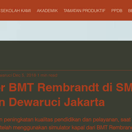
SEKOLAH KAMI
AKADEMIK
TAMATAN PRODUKTIF
PPDB
B
waruci
Dec 5, 2018
1 min read
or BMT Rembrandt di S
n Dewaruci Jakarta
peningkatan kualitas pendidikan dan pelayanan, saat 
 telah menggunakan simulator kapal dari BMT Rembrand