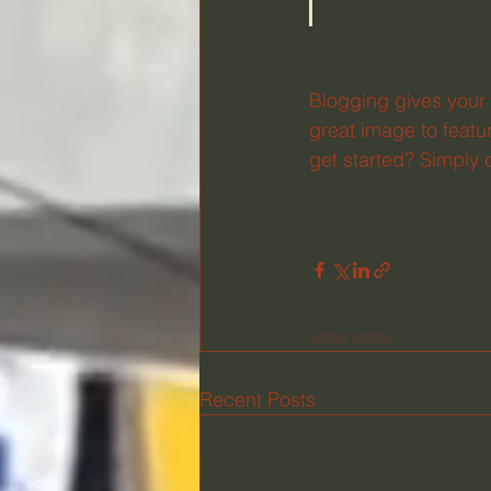
Blogging gives your 
great image to featu
get started? Simply 
Recent Posts