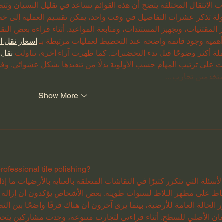
ب الانتقال المختلفة يتضح أن هذه القوائم تساعد في تقليل النسيان وتنظ
لة تذكر عشرات التفاصيل في وقت واحد، يمكن تقسيم العملية إلى خ
 المقتنيات، وتجهيز المستندات، ومتابعة المواعيد. أثناء قراءة بعض ا
همية وجود قائمة واضحة عند التخطيط لعمليات مرتبطة بـ 
اسعار نقل ا
ملة أكثر وضوحًا قبل بدء التحضيرات. كما ظهرت آراء أخرى تناولت 
نقل 
 على ترتيب المهام حسب الأولوية بدلًا من تنفيذها بشكل عشوائي. و
تخدمين تجارب…
Show More
rofessional tile polishing?
أسئلة التي تتكرر كثيرًا في النقاشات المتعلقة بالعناية بالأرضيات ما إذا
اظ على مظهر البلاط لسنوات طويلة. بعض الأشخاص يؤكدون أن إزالة ال
 الحالة العامة للأرضية، بينما يرى آخرون أن هناك فرقًا واضحًا بين ال
عان الأصلي للسطح. أثناء قراءتي لتجارب متنوعة، وجدت مشاركين يتحد