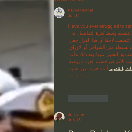
X, XI, dan XII
najmat alatlal
Jul 07
Have you eve? أكثر ما أرهقني في إحدى مرات 
 التنظيم وسط كثرة التفاصيل. في 
تشفت لاحقًا أن هذا القرار جعل 
ت بسيطة مثل الشواحن أو الأوراق 
يق للعثور عليها. بعد ذلك بدأت 
قسيم الأغراض حسب الغرف ووضع 
اث بالقصيم
 أثناء حديثه عن أهمية 
إعداد قائمة…
Like
Reply
Jaliclean
Jun 15