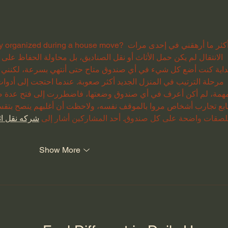
r struggled to stay organized during a house move
الانتقال لم يكن حمل الأثاث أو نقل الصناديق، بل محاولة الحفاظ على
بداية كنت أضع كل شيء في أي صندوق متاح حتى أنتهي بسرعة، لكنني اك
مرحلة الترتيب في المنزل الجديد أكثر صعوبة. عندما احتجت إلى أدوا
مهمة، لم أكن أعرف في أي صندوق وضعتها، فاضطررت إلى فتح عدة صناد
تابع تجارب أشخاص مروا بالموقف نفسه، ولاحظت أن أغلبهم ينصح بت
صقات واضحة على كل صندوق. أحد المشاركين أشار إلى 
شركه نقل اث
Show More