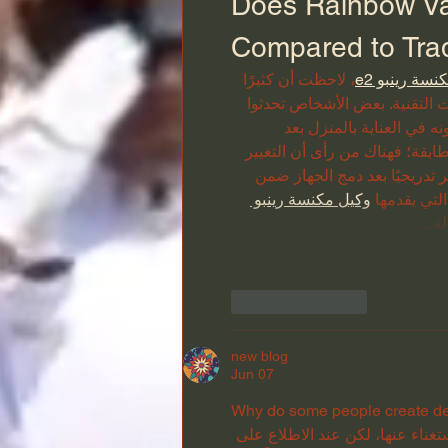
Does Rainbow Vac
Compared to Tra
نسة رينبو e2
، لاحظت أن كثيرًا 
التقنية. بعض الأشخاص تحدثوا 
في العناية بالمنزل بعد 
طابقة؛ فهناك من رأى أن التغيير 
 تدريجيًا بعد دمج الجهاز ضمن 
تي يقدمها 
وكيل مكنسة رينبو 
الة…
Like
Reply
new blog
Jun 07
Why do some people create det
ناء عنها، لكن عند الاطلاع على 