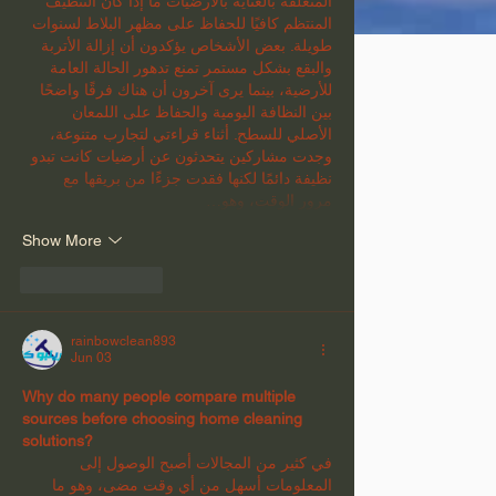
المتعلقة بالعناية بالأرضيات ما إذا كان التنظيف 
المنتظم كافيًا للحفاظ على مظهر البلاط لسنوات 
طويلة. بعض الأشخاص يؤكدون أن إزالة الأتربة 
والبقع بشكل مستمر تمنع تدهور الحالة العامة 
للأرضية، بينما يرى آخرون أن هناك فرقًا واضحًا 
بين النظافة اليومية والحفاظ على اللمعان 
الأصلي للسطح. أثناء قراءتي لتجارب متنوعة، 
وجدت مشاركين يتحدثون عن أرضيات كانت تبدو 
نظيفة دائمًا لكنها فقدت جزءًا من بريقها مع 
مرور الوقت، وهو…
Show More
Like
Reply
rainbowclean893
Jun 03
Why do many people compare multiple 
sources before choosing home cleaning 
solutions?
في كثير من المجالات أصبح الوصول إلى 
المعلومات أسهل من أي وقت مضى، وهو ما 