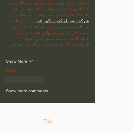
انعكس بشكل واضح على طريقة بحث الأشخاص 
عن الأجهزة المنزلية وتقنيات التنظيف الحديثة. 
وأثناء قراءتي لبعض الموضوعات المرتبطة بـ 
شركة رينبو للماكنس الكهربائية
 وجدت أن العديد 
من المستخدمين يفضلون استكشاف أكثر من 
مصدر قبل تكوين رأي نهائي. وقد لاحظت أن 
عملية البحث لم تعد تقتصر على معرفة 
المواصفات الأساسية فقط، بل أصبحت تشمل 
فهم…
Show More
Edited
Like
Reply
Show more comments
Telp
Telp:
021 22131805