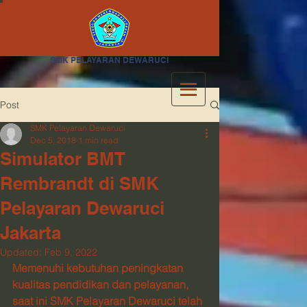
SMK PELAYARAN DEWARUCI
Post
SMK Pelayaran Dewaruci
Dec 5, 2018
1 min read
Simulator BMT
Rembrandt di SMK
Pelayaran Dewaruci
Jakarta
Updated:
Feb 9, 2022
Memenuhi kebutuhan peningkatan 
kualitas pendidikan dan pelayanan, 
saat ini SMK Pelayaran Dewaruci telah 