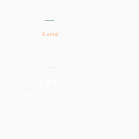
Email:
spm.dewaruci@gmail.com
Alamat
Jl. Raya Bekasi KM. 26 No. 52
Cakung Jaktim
SMK Pelayaran Dewaruci Jakarta