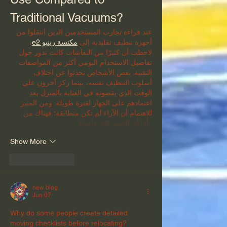
Traditional Vacuums?
عند قراءة تجارب المستخدمين الذين انتقلوا من 
أجهزة تنظيف تقليدية إلى 
مكنسة رينبو e2
، 
لاحظت أن كثيرًا من النقاشات كانت تدور حول 
تفاصيل الاستخدام اليومي أكثر من المواصفات 
التقنية. بعض الأشخاص تحدثوا عن اختلاف 
أسلوب التنظيف نفسه، بينما ركز آخرون على 
الوقت الذي يقضونه في العناية بالمنزل بعد 
اعتمادهم على الجهاز لفترة طويلة. ومن المثير 
للاهتمام أن الآراء لم تكن متطابقة؛ فهناك من 
رأى أن التغيير كان واضحًا…
Show More
Like
Reply
new blog
Jun 07
Why do some people create detailed 
moving checklists before relocating?