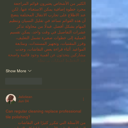
الكثير من الأشخاص يعتبرون قوائم المراجعة 
مجرد خطوة إضافية يمكن الاستغناء عنها، لكن 
عند الاطلاع على تجارب الانتقال المختلفة يتضح 
أن هذه القوائم تساعد في تقليل النسيان وتنظيم 
المهام بشكل أفضل. فبدلًا من محاولة تذكر 
عشرات التفاصيل في وقت واحد، يمكن تقسيم 
العملية إلى خطوات صغيرة تشمل التغليف، 
وفرز المقتنيات، وتجهيز المستندات، ومتابعة 
المواعيد. أثناء قراءة بعض النقاشات، وجدت 
مشاركين يتحدثون عن أهمية وجود قائمة واضحة 
عند التخطيط لعمليات مرتبطة…
Show More
Like
Reply
Jaliclean
Jun 04
Can regular cleaning replace professional 
tile polishing?
من الأسئلة التي تتكرر كثيرًا في النقاشات 