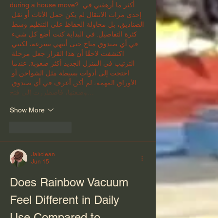
during a house move? أكثر ما أرهقني في 
إحدى مرات الانتقال لم يكن حمل الأثاث أو نقل 
الصناديق، بل محاولة الحفاظ على التنظيم وسط 
كثرة التفاصيل. في البداية كنت أضع كل شيء 
في أي صندوق متاح حتى أنتهي بسرعة، لكنني 
اكتشفت لاحقًا أن هذا القرار جعل مرحلة 
الترتيب في المنزل الجديد أكثر صعوبة. عندما 
احتجت إلى أدوات بسيطة مثل الشواحن أو 
الأوراق المهمة، لم أكن أعرف في أي صندوق 
وضعتها، فاضطررت إلى فتح…
Show More
Like
Reply
Jaliclean
Jun 15
Does Rainbow Vacuum 
Feel Different in Daily 
Use Compared to 